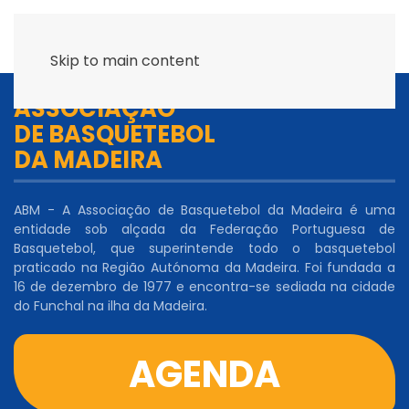
Skip to main content
ASSOCIAÇÃO
DE BASQUETEBOL
DA MADEIRA
ABM - A Associação de Basquetebol da Madeira é uma
entidade sob alçada da Federação Portuguesa de
Basquetebol, que superintende todo o basquetebol
praticado na Região Autónoma da Madeira. Foi fundada a
16 de dezembro de 1977 e encontra-se sediada na cidade
do Funchal na ilha da Madeira.
AGENDA