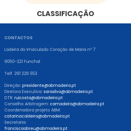
CLASSIFICAÇÃO
CONTACTOS
Ladeira do Imaculado Coração de Maria nº 7
9050-221 Funchal
Telf. 291 226 553
Direção:
presidente@abmadeira.pt
Diretora Executiva:
sarasilva@abmadeira.pt
DTR:
ruicosta@abmadeira.pt
Conselho Arbitragem:
camadeira@abmadeira.pt
Coordenadora projeto ABM:
catarinacaldeira@abmadeira.pt
Secretaria:
franciscaabreu@abmadeira.pt