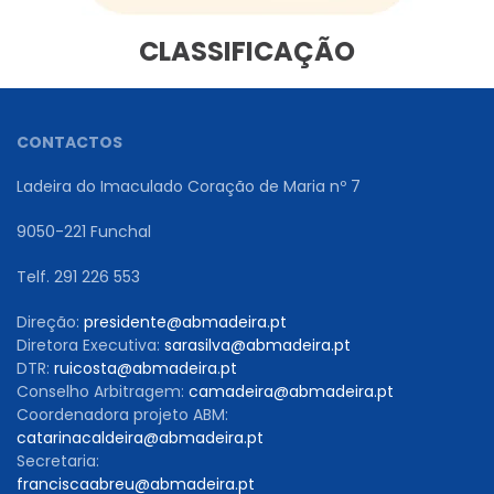
CLASSIFICAÇÃO
CONTACTOS
Ladeira do Imaculado Coração de Maria nº 7
9050-221 Funchal
Telf. 291 226 553
Direção:
presidente@abmadeira.pt
Diretora Executiva:
sarasilva@abmadeira.pt
DTR:
ruicosta@abmadeira.pt
Conselho Arbitragem:
camadeira@abmadeira.pt
Coordenadora projeto ABM:
catarinacaldeira@abmadeira.pt
Secretaria:
franciscaabreu@abmadeira.pt