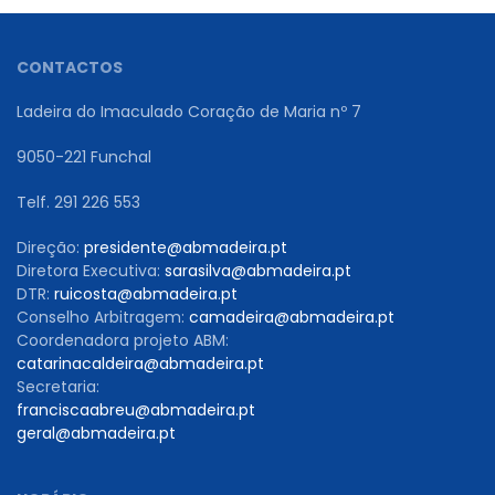
CONTACTOS
Ladeira do Imaculado Coração de Maria nº 7
9050-221 Funchal
Telf. 291 226 553
Direção:
presidente@abmadeira.pt
Diretora Executiva:
sarasilva@abmadeira.pt
DTR:
ruicosta@abmadeira.pt
Conselho Arbitragem:
camadeira@abmadeira.pt
Coordenadora projeto ABM:
catarinacaldeira@abmadeira.pt
Secretaria:
franciscaabreu@abmadeira.pt
geral@abmadeira.pt