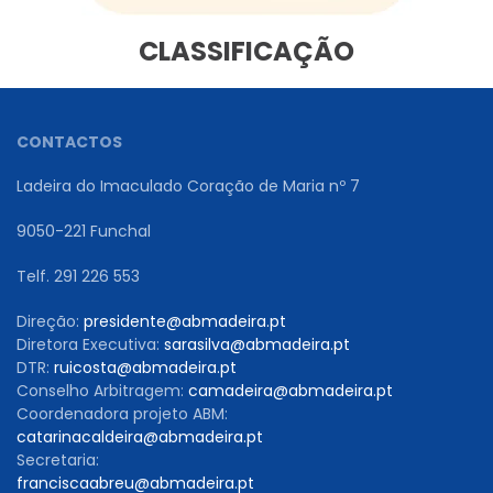
CLASSIFICAÇÃO
CONTACTOS
Ladeira do Imaculado Coração de Maria nº 7
9050-221 Funchal
Telf. 291 226 553
Direção:
presidente@abmadeira.pt
Diretora Executiva:
sarasilva@abmadeira.pt
DTR:
ruicosta@abmadeira.pt
Conselho Arbitragem:
camadeira@abmadeira.pt
Coordenadora projeto ABM:
catarinacaldeira@abmadeira.pt
Secretaria:
franciscaabreu@abmadeira.pt