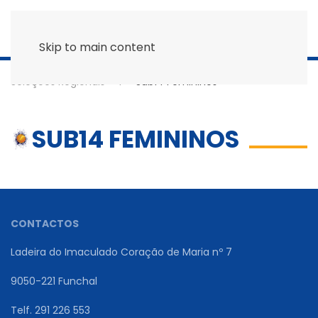
Skip to main content
Seleções Regionais
Sub14 Femininos
SUB14 FEMININOS
CONTACTOS
Ladeira do Imaculado Coração de Maria nº 7
9050-221 Funchal
Telf. 291 226 553