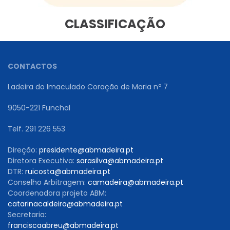
CLASSIFICAÇÃO
CONTACTOS
Ladeira do Imaculado Coração de Maria nº 7
9050-221 Funchal
Telf. 291 226 553
Direção:
presidente@abmadeira.pt
Diretora Executiva:
sarasilva@abmadeira.pt
DTR:
ruicosta@abmadeira.pt
Conselho Arbitragem:
camadeira@abmadeira.pt
Coordenadora projeto ABM:
catarinacaldeira@abmadeira.pt
Secretaria:
franciscaabreu@abmadeira.pt