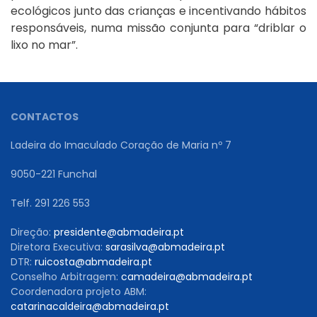
ecológicos junto das crianças e incentivando hábitos
responsáveis, numa missão conjunta para “driblar o
lixo no mar”.
CONTACTOS
Ladeira do Imaculado Coração de Maria nº 7
9050-221 Funchal
Telf. 291 226 553
Direção:
presidente@abmadeira.pt
Diretora Executiva:
sarasilva@abmadeira.pt
DTR:
ruicosta@abmadeira.pt
Conselho Arbitragem:
camadeira@abmadeira.pt
Coordenadora projeto ABM:
catarinacaldeira@abmadeira.pt